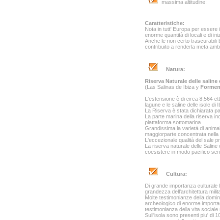
massima altitudine:
Caratteristiche:
Nota in tutt' Europa per essere il 
enorme quantità di locali e di iniz
Anche le non certo trascurabili 
contribuito a renderla meta ambita
Natura:
Riserva Naturale delle saline 
(Las Salinas de Ibiza y
Formen
L'estensione è di circa 8,564 ett
lagune e le saline delle isole di 
La Riserva è stata dichiarata p
La parte marina della riserva inc
piattaforma sottomarina .
Grandissima la varietà di animal
maggiorparte concentrata nella zo
L'eccezionale qualità del sale p
La riserva naturale delle Saline 
coesistere in modo pacifico sen
Cultura:
Di grande importanza culturale le
grandezza dell'architettura mili
Molte testimonianze della domina
archeologico di enorme importan
testimonianza della vita sociale 
Sull'isola sono presenti piu' di 