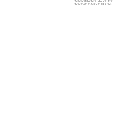
conoscenza delle rotte commercia
queste zone approfonditi studi.